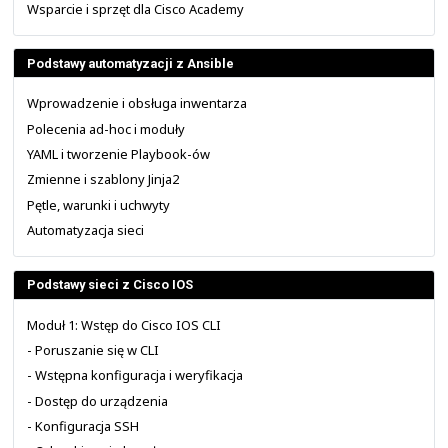
wystarczy to tylko delikatnie powtórzyć. Jeżeli tak nie je
może zająć więcej czasu.
Staraliśmy się, aby w każdym z modułów znalazło się r
użytecznych i ciekawych informacji nawet dla ty
zaawansowanych uczestników szkoleń czy już doś
użytkowników urządzeń firmy Cisco Systems.
Edukacja z NETWORKERS.PL
Darmowe szkolenia i materiały
Opinie o naszych szkoleniach
Osoby tworzące materiały
Wsparcie i sprzęt dla Cisco Academy
Podstawy automatyzacji z Ansible