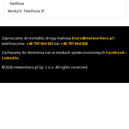
- Odzyskiwanie haseł
Moduł 2: Przełączanie w sieci LAN
- Ethernet Switching
- VLAN
- Trunk
- Spanning Tree Protocol
- STP TCN
Moduł 3: Routing w sieci IP
- Protokół IP i adresacja
- Podstawy routingu IP
- Inter-VLAN Routing
- ACL (Access Control List)
- NAT/PAT
Moduł 4: Dodatkowe usługi w sieci IP