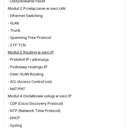
Wprowadzenie i obsługa inwentarza
Polecenia ad-hoc i moduły
YAML i tworzenie Playbook-ów
Zmienne i szablony Jinja2
Pętle, warunki i uchwyty
Automatyzacja sieci
Podstawy sieci z Cisco IOS
Moduł 1: Wstęp do Cisco IOS CLI
- Poruszanie się w CLI
- Wstępna konfiguracja i weryfikacja
- Dostęp do urządzenia
- Konfiguracja SSH