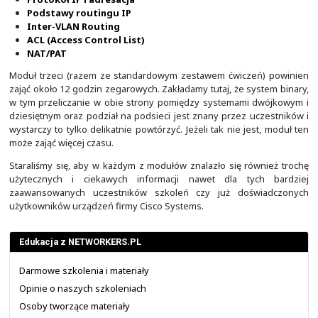
statyczny, routing pomiędzy VLAN ("router on a stick"
routing) z użyciem routera i przełącznika L3, listy kon
(ACL) do filtrowania ruchu i zabezpieczania dostępu d
terminali oraz translację adresów NAT/PAT.
Są 
podstawowe, a zarazem bardzo kluczowe zagad
każdego inżyniera sieciowego
.
W ramach trzeciego modułu zajmiemy się po
zagadnieniami dotyczącymi warstwy trzeciej, do których n
Protokół IP i adresacja
Podstawy routingu IP
Inter-VLAN Routing
ACL (Access Control List)
NAT/PAT
Moduł trzeci (razem ze standardowym zestawem ćwicz
zająć około 12 godzin zegarowych. Zakładamy tutaj, że s
w tym przeliczanie w obie strony pomiędzy systemami
dziesiętnym oraz podział na podsieci jest znany przez 