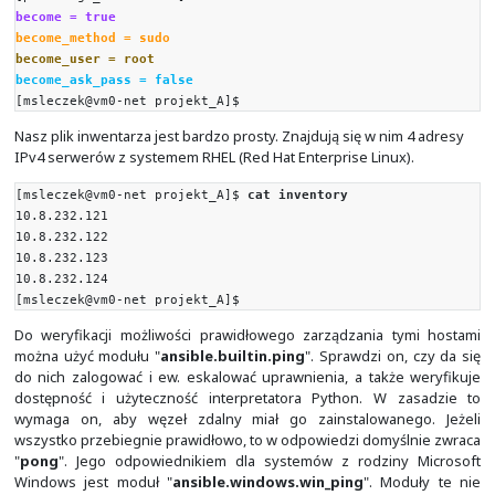
hoście dla usługi SSH oraz wysłania klucza pub
odpowiedniego miejsca na koncie użytkownik
zarządzanych węzłów. Po zalogowaniu się
esk
uprawnienia
do użytkownika
"
root
"
przy użyciu
podawania żadnego hasła
. Do tego celu wym
odpowiednia konfiguracja usługi "
sudo
" na zarządzan
Aby skupić się tylko na działaniu Ansible, elementy te pom
[msleczek@vm0-net projekt_A]$
cat ansible.cfg
[defaults]
inventory = ./inventory
remote_user = ansible
ask_pass = false
[privilege_escalation]
become = true
become_method = sudo
become_user = root
become_ask_pass = false