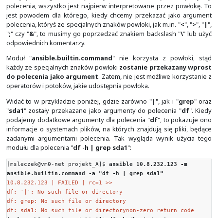
/dev
tmpfs 456M 0 456M
/dev/shm
tmpfs 456M 6.2M 450
/run
tmpfs 456M 0 456M
/sys/fs/cgroup
/dev/mapper/rhel_vm3--net-root 21G 1.8G 
/dev/sda1 1014M 185M 830M
/boot
tmpfs 92M 0 92M
/run/user/1000
tmpfs 92M 0 92M
/run/user/1001
[msleczek@vm0-net projekt_A]$
ansible all -a "upt
10.8.232.121 | CHANGED | rc=0 >>
15:02:29 up 1 day, 20:38, 2 users, load average:
0.02, 0.00
10.8.232.123 | CHANGED | rc=0 >>