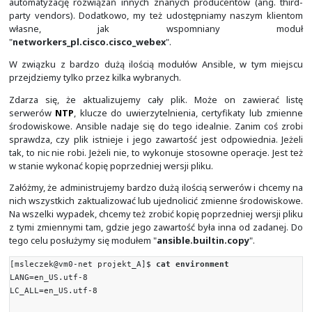
config file = /home/msleczek/projekt_A/ansible.c
[msleczek@vm0-net projekt_A]$
cd ..
[msleczek@vm0-net ~]$
ansible --version | grep "c
config file = /home/msleczek/.ansible.cfg
[msleczek@vm0-net ~]$
ansible 10.8.232.124 -a who
projekt_A/inventory
10.8.232.124 | UNREACHABLE! => {
"changed": false,
"msg": "Failed to connect to the host via ssh
msleczek@10.8.232.124
: Permission denied (publick
keyex,gssapi-with-mic,password).",
"unreachable": true
}
[msleczek@vm0-net ~]$
Powyżej widać błąd, gdyż domyślnie Ansible stara się u
logowania do zdalnego hosta nazwy użytkownika, który 
polecenie. Wcześniej w tym celu korzystaliśmy ze
wskazanego użytkownika "
ansible
". Możemy go wskaz