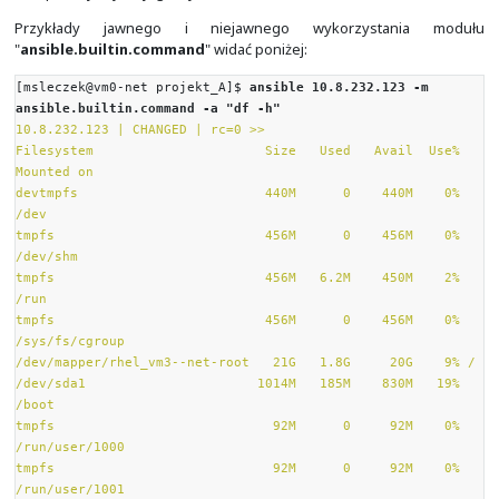
"ping": "pong"
}
10.8.232.121 | SUCCESS => {
"ansible_facts": {
"discovered_interpreter_python":
"/usr/libexec/platform-python"
},
"changed": false,
"ping": "pong"
}
10.8.232.124 | SUCCESS => {
"ansible_facts": {
"discovered_interpreter_python":
"/usr/libexec/platform-python"
},
"changed": false,
"ping": "pong"
}
[msleczek@vm0-net projekt_A]$