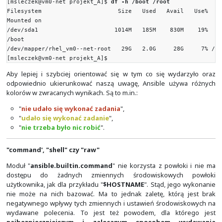
15:02:14 up 1 day, 19:58, 2 users, load average:
0.08, 0.03
10.8.232.122 | CHANGED | rc=0 >>
15:03:08 up 1 day, 20:15, 2 users, load average:
0.03, 0.01
10.8.232.124 | CHANGED | rc=0 >>
15:01:25 up 1 day, 19:18, 2 users, load average:
0.00, 0.00
[msleczek@vm0-net projekt_A]$
ansible 10.8.232.12
-h"
10.8.232.123 | CHANGED | rc=0 >>
total used free shared buff/
available
Mem: 911Mi 212Mi 249Mi 6.0Mi
547Mi
Swap: 2.0Gi 0.0Ki 2.0Gi
[msleczek@vm0-net projekt_A]$
Kiedy po zalogowaniu się do systemu za pomocą SS