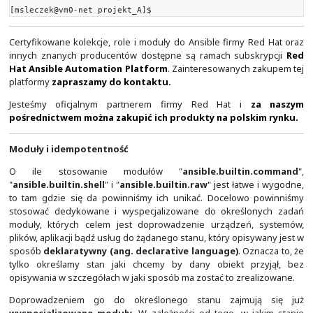
[msleczek@vm0-net projekt_A]$
ansible-doc -s
networkers_pl.cisco.cisco_webex
- name: Send a webexmsg to a Cisco Webex Room or 
networkers_pl.cisco.cisco_webex:
personal_token: # (required) Personal acces
required to validate the Webex API.
recipient_id: # (required) The unique iden
associated with `recipient_type'.
recipient_type: # (required) Messages can be
room or individual (by ID or E-Mail).
webexmsg: # (required) The webexmsg yo
like to send.
webexmsg_type: # Specifies how you would li
webexmsg formatted.
[msleczek@vm0-net projekt_A]$
Zadania Ansible mogą być wykonywane doraźnie lub 
według ustalonego harmonogramu. Dzięki możliwośc
wiadomości do
Cisco Webex
możemy szybko p