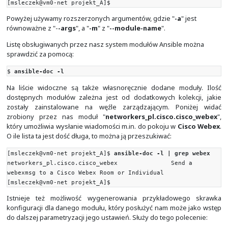
[ansible.windows.win_ping] module instead. For Ne
targets, use the [ansible.netcommon.net_pi
instead.
ADDED IN: historical
OPTIONS (= is mandatory):
- data
Data to return for the `ping' return valu
If this parameter is set to `crash', the m
cause an exception.
default: pong
type: str
ATTRIBUTES:
check_mode:
description: Can run in check_mode and r