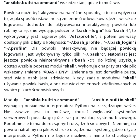
10.8.232.123 | FAILED | rc=1 >>
df: '|': No such file or directory
df: grep: No such file or directory
df: sda1: No such file or directorynon-zero retur
[msleczek@vm0-net projekt_A]$
df -h /boot /root
Filesystem Size Used Avail
Mounted on
/dev/sda1 1014M 185M 830
/boot
/dev/mapper/rhel_vm0--net-root 29G 2.0G
[msleczek@vm0-net projekt_A]$
Aby lepiej i szybciej orientować się w tym co się wy
odpowiednio ukierunkować naszą uwagę, Ansible uż
kolorów w zwracanych wynikach. Są to m.in.:
"
nie udało się wykonać zadania
",
"
udało się wykonać zadanie
",
"
nie trzeba było nic robić
".