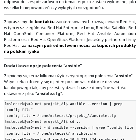
AUTHOR: Ansible Core Team, Michael DeHaan
EXAMPLES:
# Test we can logon to 'webservers' and execute p
json lib.
# ansible webservers -m ansible.builtin.ping
- name: Example from an Ansible Playbook
ansible.builtin.ping:
- name: Induce an exception to see what happens
ansible.builtin.ping:
data: crash
RETURN VALUES:
- ping