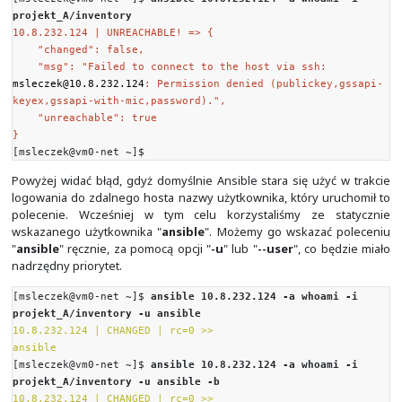
Value provided with the `data' parameter.
returned: success
sample: pong
type: str
[msleczek@vm0-net projekt_A]$
Zgodnie z "
ansible-doc
" dla modułu "
ansible.builtin.p
domyślną wartość "
pong
" da się zmienić z użyciem argum
[msleczek@vm0-net projekt_A]$
ansible 10.8.232.12
name ansible.builtin.ping
10.8.232.124 | SUCCESS => {
"ansible_facts": {
"discovered_interpreter_python":
"/usr/libexec/platform-python"
},
"changed": false,
"ping": "pong"
}
[msleczek@vm0-net projekt_A]$
ansible 10.8.232.12