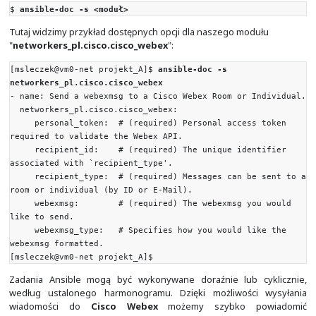
changed status prediction without
modifying target
support: full
diff_mode:
description: Will return details on what
changed (or possibly needs changing
in check_mode), when in diff mode
support: none
platform:
description: Target OS/families that ca
operated against
platforms: posix
support: N/A
SEE ALSO:
* Module ansible.netcommon.net_ping
* Module ansible.windows.win_ping