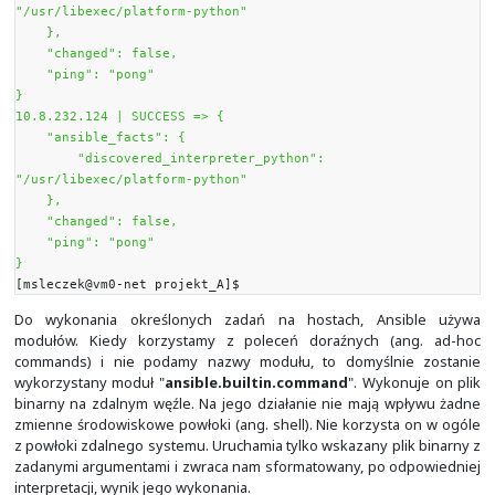
generują żadnych pakietów ICMP (służy do 
"
ansible.netcommon.net_ping
").
[msleczek@vm0-net projekt_A]$
ansible all -m
ansible.builtin.ping
10.8.232.122 | SUCCESS => {
"ansible_facts": {
"discovered_interpreter_python":
"/usr/libexec/platform-python"
},
"changed": false,
"ping": "pong"
}
10.8.232.123 | SUCCESS => {
"ansible_facts": {
"discovered_interpreter_python":
"/usr/libexec/platform-python"
},
"changed": false,