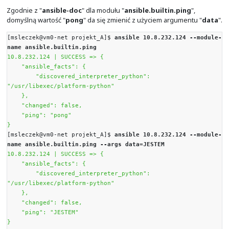
argumentów, a niektóre nie. Jeżeli nie jesteśmy pewni
sposób należy posługiwać się danym modułem, najlepiej
poleceniem "
ansible-doc
".
Przykład informacji jakie udostępnia dla zadanego 
poniżej:
[msleczek@vm0-net projekt_A]$
ansible-doc
ansible.builtin.ping
> ANSIBLE.BUILTIN.PING (/usr/lib/python3.12/si
packages/ansible/modules/ping.py)
A trivial test module, this module always 
`pong' on successful contact. It does not make se
in playbooks, but it is useful from
`/usr/bin/ansible' to verify the ability to logi
usable
Python is configured. This is NOT ICMP pin
just a trivial test module that requires Python o
the remote-node. For Windows targets, use