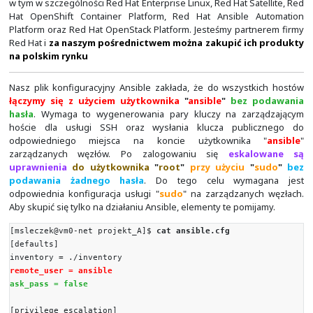
$
ansible [pattern] --module-name [module] --args
options]"
[pattern]
- wzorzec dopasowania do inwentarzu, 
dokładnie opisany w
poprzednim artykule
.
[module]
- nazwa użytego modułu.
[module options]
- opcje i argumenty dla użytego 
Zapraszamy do
kontaktu
zainteresowanych rozwiązani
w tym w szczególności Red Hat Enterprise Linux, Red Hat S
Hat OpenShift Container Platform, Red Hat Ansible
Platform oraz Red Hat OpenStack Platform. Jesteśmy pa
Red Hat i
za naszym pośrednictwem można zakupić i
na polskim rynku
Nasz plik konfiguracyjny Ansible zakłada, że do wszys
łączymy się z użyciem użytkownika
"
ansible
"
bez
hasła
. Wymaga to wygenerowania pary kluczy na za