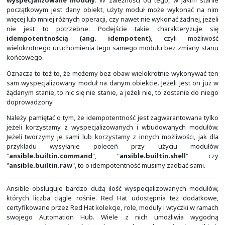
odpowiedni zespół zarówno na temat tego co zostało wy
wszelkich niepowodzeń czy wykrytych niezgodności.
Zapraszamy do
kontaktu
zainteresowanych rozwiązani
w tym w szczególności Red Hat Enterprise Linux, Red Hat S
Hat OpenShift Container Platform, Red Hat Ansible
Platform oraz Red Hat OpenStack Platform. Jesteśmy pa
Red Hat i
za naszym pośrednictwem można zakupić i
na polskim rynku
Dodatkowe opcje polecenia "ansible"
Zajmiemy się teraz kilkoma użytecznymi opcjami poleceni
W tym celu cofniemy się o jeden poziom w strukturze dr
katalogowego tak, aby przestały działać nasze domyślne 
ustawień z pliku "
ansible.cfg
".
[msleczek@vm0-net projekt_A]$
ansible --version |
"config file"