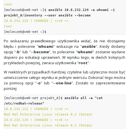
name ansible.builtin.ping --args data=JESTEM
10.8.232.124 | SUCCESS => {
"ansible_facts": {
"discovered_interpreter_python":
"/usr/libexec/platform-python"
},
"changed": false,
"ping": "JESTEM"
}
[msleczek@vm0-net projekt_A]$
Powyżej używamy rozszerzonych argumentów, gdzie "
-a
równoważne z "-
-args
", a "
-m
" z "
--module-name
".
Listę obsługiwanych przez nasz system modułów Ansibl
sprawdzić za pomocą:
$
ansible-doc -l
Na liście widoczne są także własnoręcznie dodane m