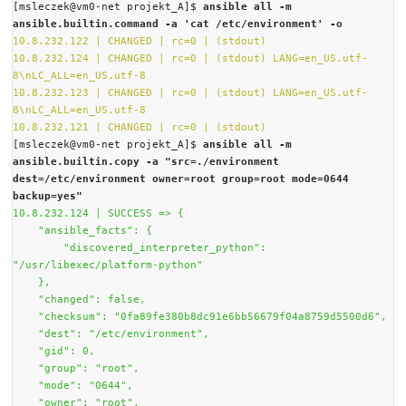
"
ansible
" ręcznie, za pomocą opcji "
-u
" lub "
--user
", co
nadrzędny priorytet.
[msleczek@vm0-net ~]$
ansible 10.8.232.124 -a who
projekt_A/inventory -u ansible
10.8.232.124 | CHANGED | rc=0 >>
ansible
[msleczek@vm0-net ~]$
ansible 10.8.232.124 -a who
projekt_A/inventory -u ansible -b
10.8.232.124 | CHANGED | rc=0 >>
root
[msleczek@vm0-net ~]$
ansible 10.8.232.124 -a who
projekt_A/inventory --user ansible --become
10.8.232.124 | CHANGED | rc=0 >>
root
[msleczek@vm0-net ~]$
Po wskazaniu prawidłowego użytkownika widać, że n
błędu i polecenie "
whoami
" wskazuje na "
ansible
". 