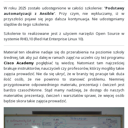
W pierwszym etapie tego projektu chcemy udostępni
umożliwiające przeprowadzenie łącznie 64-godzin zegar
w ramach 7 modułów szkolenia podstaw sieci z Cisco IO
zajęć, każde trwające 4-godziny zegarowe. Będziem
udostępniać w tym dziale.
W czas ten nie są wli
przerwy oraz zaliczenia i egzaminy
.
Projekt ten został uruchomiony w styczniu 20
przygotowanie materiałów do publikacji zajmuje na
czasu. Proszę pamiętać, że mamy gotowe tylko prezentac
trakcie publikacji tworzone są do nich dodatkowe opisy. 
nie jesteśmy w stanie opublikować wszystkiego na 
prosimy o wyrozumiałość i cierpliwość.