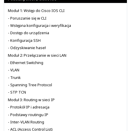
ilość osób, że nie powinno to stanowić problem
przygotowanie odpowiedniego materiału, prezentacji i 
bardzo czasochłonne. Stąd mamy nadzieję, że dostę
materiałów, prezentacji, ćwiczeń i warsztatów sprawi, ż
będzie skora takie zajęcia prowadzić.