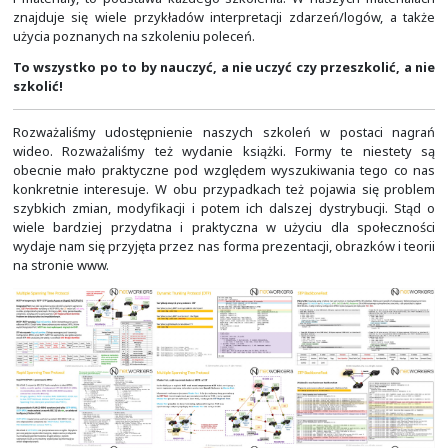
do kontynuowania nauki i dalszych studiów.
Tworzone przez nas prezentacje mają charakter e
jednocześnie były częścią skryptu, jaki otrzymywał ka
szkolenia. Stąd są one same w sobie dość treśc
dodatkowych informacji pod nimi jest już odpowiednio mn