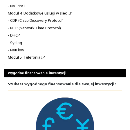
Należy jednak pamiętać, że prezentacje wcale nie są
każdym obszarze zajęć. Zatem dostarczony przez nas ma
rozbudować i poszerzać w trakcie zajęć według własne
dodatkowe zagadnienia.
Niech brak prezentacji nie będzie dla Ciebie przes
zwrócić uwagę na zdjęcie powyżej, gdzie poruszan
wykorzystania OSPF Sham-Link w sieci z MPLS VPN na
CCNP w ramach akademii Cisco w 2010 roku, które prow
Ślęczek
. Nie było prezentacji do wszystkiego, a mimo 
mieli świetną zabawę!
Edukacja z NETWORKERS.PL