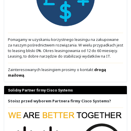
Darmowe szkolenia i materiały
Opinie o naszych szkoleniach
Osoby tworzące materiały
Wsparcie i sprzęt dla Cisco Academy
Podstawy automatyzacji z Ansible
Wprowadzenie i obsługa inwentarza
Polecenia ad-hoc i moduły
YAML i tworzenie Playbook-ów
Zmienne i szablony Jinja2
Pętle, warunki i uchwyty
Automatyzacja sieci
Podstawy sieci z Cisco IOS