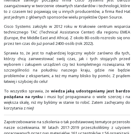
rozwiązań Open Source i systemów z rodziny GNU/Linux 
rozwiązaniach firmy Red Hat, która rozwija je od 3 listopa
W roku 2024 minie już 30-lat. Zatem są to już dojrzali i u
rynku producenci, którzy podchodzą poważnie do tego c
niemalże samego początku firma Cisco Systems 
zaangażowany w tworzenie otwartych standardów i techn
to z czasem też pojawiają się u innych producentów, a 
jest jednym z głównych sponsorów wielu projektów Ope
Cisco Systems założyło w 2012 roku w Krakowie cent
technicznego TAC (Technical Assistance Center) dla 
(Europe, the Middle East and Africa). Z około 80-osób roz
przez ten czas do już ponad 2400-osób (rok 2022).
Sprawia to, że jest to najbardziej logiczny wybór zaró
którzy chcą zainwestować swój czas, jak i tych sto
wyborem i zakupem urządzeń czy też kompletnego ro
szczególności na południu naszego kraju, gdzie
problemów z ekspertami, a też my mamy blisko by pom