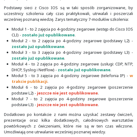
To co znajduje się na stronie jest przeznaczone 
uczestników szkoleń, choć powinno być też przydatne
na etapie przygotowań do zajęć. Prowadzących z
kontaktu z nami w celu uzyskania większej ilości materiał
Zaletą opracowanych przez nas darmowych szkoleń sie
możliwość ich realizacji zarówno na nowym, jak i starym s
Cisco Systems. Warunkiem jest oprogramowani
(Internetwork Operating System)
. Dlatego też żadna
nie powinna mieć problemów z przygotowaniem do nic
szkoleniowych. A to one są najważniejsze!