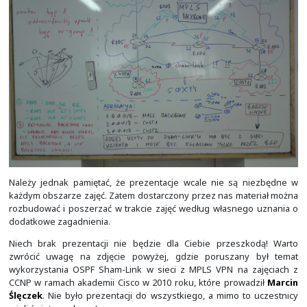
Podstawy sieci z Cisco IOS są w taki sposób zorga
uczestnicy szkolenia cały czas praktykowali, utrwalali
wcześniej poznaną wiedzę. Zarys tematyczny 7-modułów 
Moduł 1 - to 2 zajęcia po 4-godziny zegarowe (wstęp
CLI) -
zostało już opublikowane
.
Moduł 2 - to 2 zajęcia po 4-godziny zegarowe (po
zostało już opublikowane
.
Moduł 3 - to 3 zajęcia po 4-godziny zegarowe (po
zostało już opublikowane
.
Moduł 4 - to 2 zajęcia po 4-godziny zegarowe (usłu
DHCP, Syslog i NetFlow) -
zostało już opublikowan
Moduł 5 - to 3 zajęcia po 4-godziny zegarowe (tele
trakcie publikacji
.
Moduł 6 - to 2 zajęcia po 4-godziny zegarowe 
podstaw L2) -
jeszcze nie jest opublikowane
.
Moduł 7 - to 2 zajęcia po 4-godziny zegarowe 
podstaw L3) -
jeszcze nie jest opublikowane
.