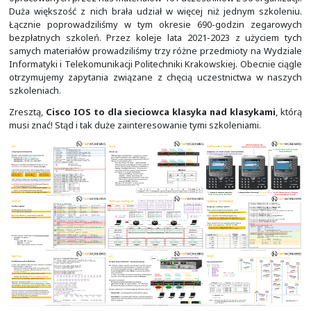
łatwiej i szybciej do celu!
To wszystko sprawia, że
wiedza jaką udostępniamy 
pożądana na rynku
i musi być propagowana o wiele 
większa skalę, niż my byliśmy w stanie to robić. Zatem
korzytania z niej!
Zapotrzebowanie na szkolenia o tak podstawowej tematy
nasze oczekiwania. W latach 2017-2019 przeszkoliliś
opracowanych przez nas materiałów 161 uczestników z 56
Duża większość z nich brała udział w więcej niż jedny
Łącznie poprowadziliśmy w tym okresie 690-godzin
bezpłatnych szkoleń. Przez koleje lata 2021-2023 z 
samych materiałów prowadziliśmy trzy różne przedmioty
Informatyki i Telekomunikacji Politechniki Krakowskiej. O
otrzymujemy zapytania związane z chęcią uczestnict
szkoleniach.
Zresztą,
Cisco IOS to dla sieciowca klasyka nad kla