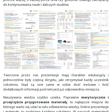
Stąd zdecydowaliśmy się udostępnić nasze materia
by mogły być one nadal wykorzystywane, ale już o wiel
dotychczas, bo w skali całego kraju. U nas dzięki tem
przestrzeń na nowe.
Nasze szkolenia dość szybko kierują uczestnika
samodzielnego wykonywania zadań. Ich ideą jest szybk
do praktyki, przy minimalnej ilości teorii, jaka jest
wykonania zadań. W ten sposób najłatwiej jest się uczy
nowe technologie. O wiele chętniej poznaje się szczegóły
potrafimy zrobić i czujemy, że jest to przydatne.
W ten sposób na etapie technikum czy szkoły śred
zbudować solidny fundament
. Na jego podstawie o 
jest poszerzać i pogłębiać wiedzę w trakcie studió
akademii Cisco. W końcu to technik powinien wiedzieć jak 
inżynier dodatkowo zaprojektować i rozumieć co jak w
działa. Za to doktor czy profesor na uczelni powinien 
jeszcze więcej, o każdej porze dnia czy godzinie. Dlat