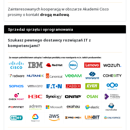
Niezadowolony z produktu? A co jeśli to nie wina produ
produktu czy rozwiązania, a Partnera?
Wybierz i sprawdź
NETWORKERS.PL
.
Obsługa po wdrożeniu
Chcesz, aby ktoś wdroży i później obsługiwał to c
sprzedał?