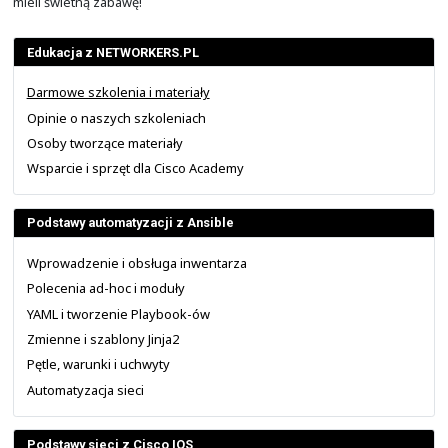
Dodatkowo po kontakcie z nami można uzyskać zesta
prezentacje oraz kilka dodatkowych, całodniowych
powtórkowych z ćwiczeniami, które nie są w ten cz
Umożliwiają one utrwalanie wcześniej poznanej wiedzy.
W roku 2025 zostało udostępnione w całości szkolenie:
automatyzacji z Ansible
". Przy czym, nie wyklu
przyszłości pojawi się jego dalsza kontynuacja. Nie 
slajdów do tego szkolenia.
Szkolenie to realizowane jest z użyciem narzędzi O
systemie RHEL10 (Red Hat Enterprise Linux 10).
Materiał ten idealnie nadaje się do przerabienia na po
średniej, tak aby już dalej w ramach zajęć na uczelni czy
Cisco Academy
pogłębiać tą wiedzę. Natomiast tam
brakuje instruktorów, nauczycieli czy profesorów, którzy 
zajęcia prowadzić. Nie da się ukryć, że w branży tej pra