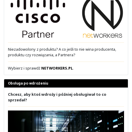
Moduł 1: Wstęp do Cisco IOS CLI
- Poruszanie się w CLI
- Wstępna konfiguracja i weryfikacja
- Dostęp do urządzenia
- Konfiguracja SSH
- Odzyskiwanie haseł
Moduł 2: Przełączanie w sieci LAN
- Ethernet Switching
- VLAN
- Trunk
- Spanning Tree Protocol
- STP TCN
Moduł 3: Routing w sieci IP