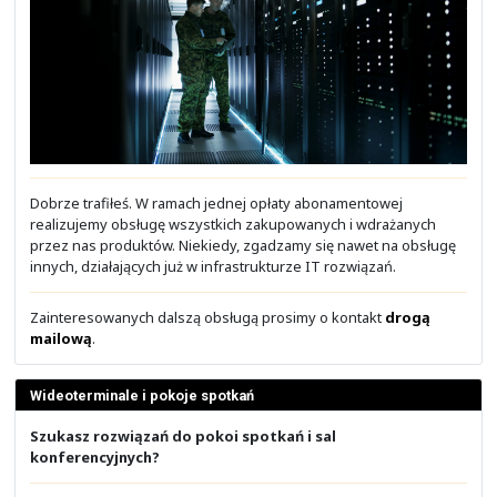
- Protokół IP i adresacja
- Podstawy routingu IP
- Inter-VLAN Routing
- ACL (Access Control List)
- NAT/PAT
Moduł 4: Dodatkowe usługi w sieci IP
- CDP (Cisco Discovery Protocol)
- NTP (Network Time Protocol)
- DHCP
- Syslog
- NetFlow
Moduł 5: Telefonia IP
Wygodne finansowanie inwestycji